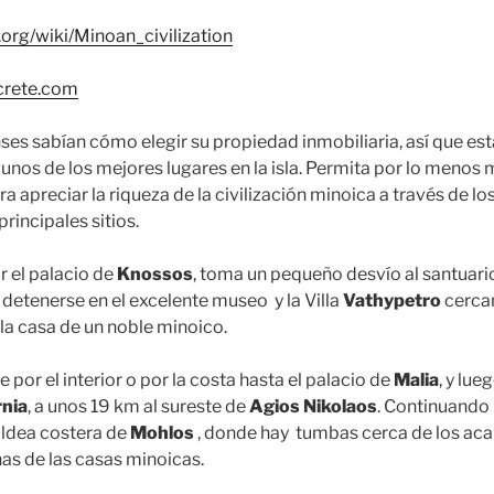
.org/wiki/Minoan_civilization
crete.com
ses sabían cómo elegir su propiedad inmobiliaria, así que es
unos de los mejores lugares en la isla. Permita por lo menos m
a apreciar la riqueza de la civilización minoica a través de lo
rincipales sitios.
 el palacio de
Knossos
, toma un pequeño desvío al santuari
 detenerse en el excelente museo y la Villa
Vathypetro
cerca
a casa de un noble minoico.
e por el interior o por la costa hasta el palacio de
Malia
, y lueg
nia
, a unos 19 km al sureste de
Agios Nikolaos
. Continuando 
 aldea costera de
Mohlos
, donde hay tumbas cerca de los acan
nas de las casas minoicas.