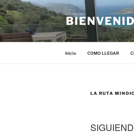
Skip
to
BIENVENID
content
Inicio
COMO LLEGAR
C
LA RUTA MINOI
SIGUIEND