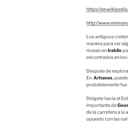
https://en.wikipedia
http://www.minoan
Los antiguos creten
manera para ver alg
museo en
Iraklio
par
encontrados en los p
Después de explorar
En
Arhanes
, puede
probablemente fue l
Dirígete hacia el Est
importante de
Gour
de la carretera a la
opuesto con las rui