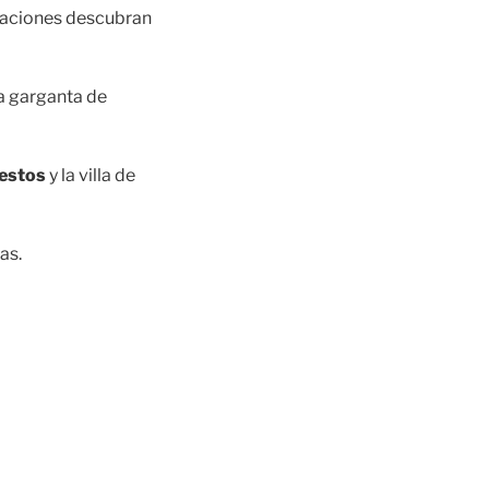
avaciones descubran
la garganta de
estos
y la villa de
as.