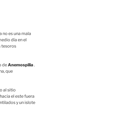
ta no es una mala
edio día en el
s tesoros
o de
Anemospilia
.
na, que
o al sitio
hacia el este fuera
tilados y un islote